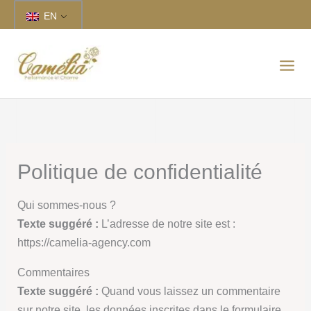
Skip
EN
to
content
Politique de confidentialité
Qui sommes-nous ?
Texte suggéré :
L’adresse de notre site est :
https://camelia-agency.com
Commentaires
Texte suggéré :
Quand vous laissez un commentaire
sur notre site, les données inscrites dans le formulaire