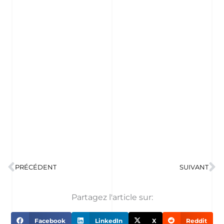
Prev
N
PRÉCÉDENT
SUIVANT
Partagez l'article sur:
Facebook
LinkedIn
X
Reddit