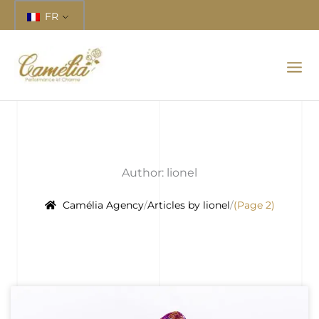
Aller
FR
au
contenu
Author:
lionel
Camélia Agency
Articles by lionel
(Page 2)
Page
Page
Page
Page