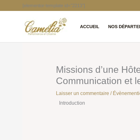
Aller
[elementor-template id="2213"]
au
contenu
ACCUEIL
NOS DÉPARTE
Missions d’une Hôte
Communication et l
Laisser un commentaire
/
Évènementi
Introduction